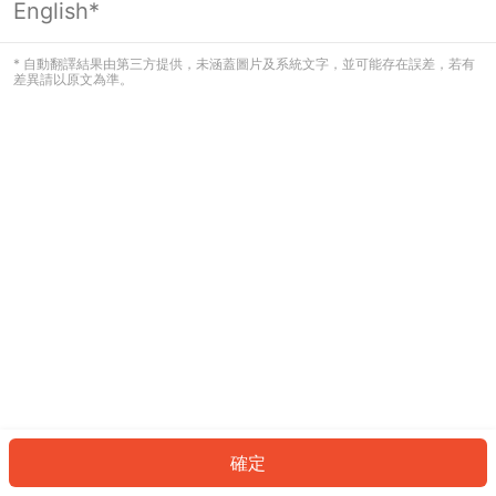
English*
發生錯誤！請登入並再試一次或回到主
頁。
* 自動翻譯結果由第三方提供，未涵蓋圖片及系統文字，並可能存在誤差，若有
差異請以原文為準。
登入
返回首頁
確定
ID: 577bec88f1d-1641-4adf-9a06-cc21c1cb6a32