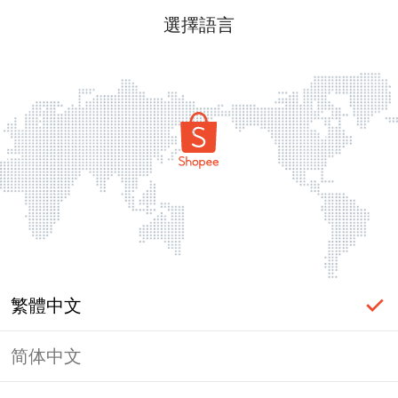
選擇語言
繁體中文
简体中文
頁面無法顯示