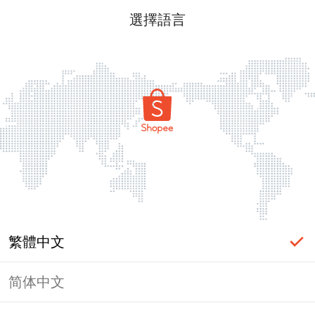
選擇語言
繁體中文
简体中文
頁面無法顯示