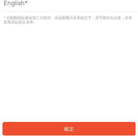
English*
發生錯誤！請登入並再試一次或回到主
頁。
* 自動翻譯結果由第三方提供，未涵蓋圖片及系統文字，並可能存在誤差，若有
差異請以原文為準。
登入
返回首頁
確定
ID: 5077f1d664e-b9ab-43ee-a7be-3745ab38e6e1