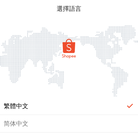
選擇語言
繁體中文
简体中文
頁面無法顯示