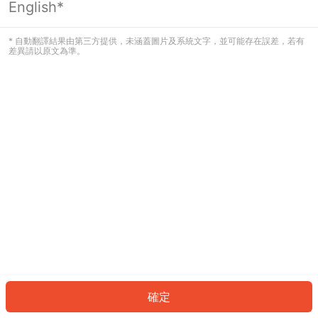
English*
發生錯誤！請登入並再試一次或回到主
頁。
* 自動翻譯結果由第三方提供，未涵蓋圖片及系統文字，並可能存在誤差，若有
差異請以原文為準。
登入
返回首頁
確定
ID: 444725436a9-6bb7-46e0-8756-7e49aec2d5f4