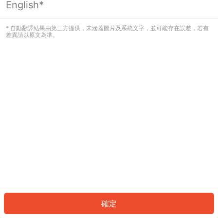
English*
發生錯誤！請登入並再試一次或回到主
頁。
* 自動翻譯結果由第三方提供，未涵蓋圖片及系統文字，並可能存在誤差，若有
差異請以原文為準。
登入
返回首頁
確定
ID: 867ee9c33ac-98ad-48ca-9a32-a9e202dbd8c2