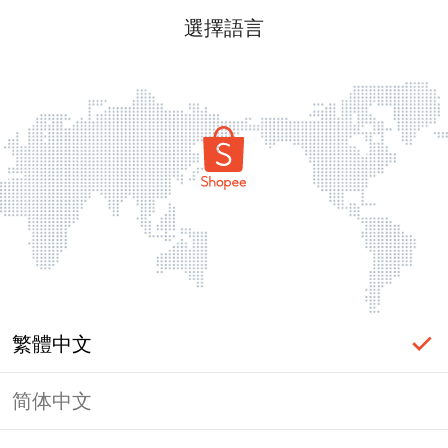
選擇語言
繁體中文
简体中文
頁面無法顯示