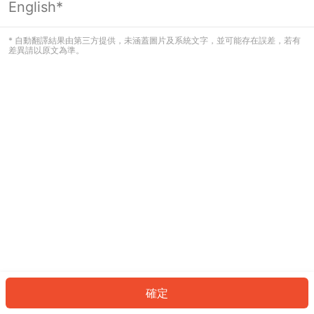
English*
發生錯誤！請登入並再試一次或回到主
頁。
* 自動翻譯結果由第三方提供，未涵蓋圖片及系統文字，並可能存在誤差，若有
差異請以原文為準。
登入
返回首頁
確定
ID: 9149e1ee551-41ea-4a27-bfff-4b13a879ba03