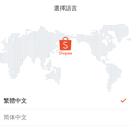
選擇語言
繁體中文
简体中文
頁面無法顯示