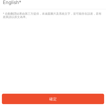
English*
發生錯誤！請登入並再試一次或回到主
頁。
* 自動翻譯結果由第三方提供，未涵蓋圖片及系統文字，並可能存在誤差，若有
差異請以原文為準。
登入
返回首頁
確定
ID: 5769957fcc9-59f5-4e00-81eb-3ae58148c075