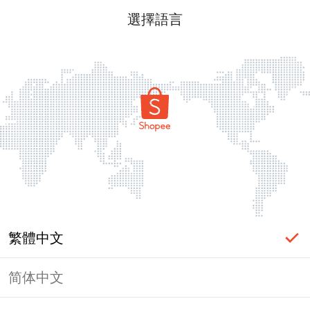
選擇語言
繁體中文
简体中文
頁面無法顯示