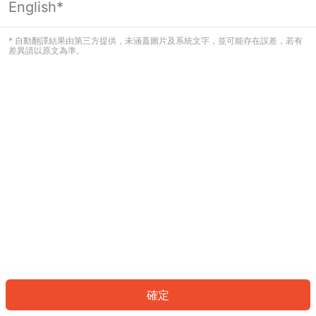
English*
發生錯誤！請登入並再試一次或回到主
頁。
* 自動翻譯結果由第三方提供，未涵蓋圖片及系統文字，並可能存在誤差，若有
差異請以原文為準。
登入
返回首頁
確定
ID: 929ed3e7c96-b347-4e29-adcf-ec4c6121a450