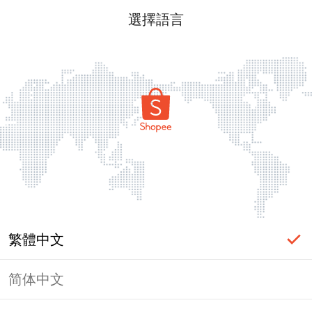
選擇語言
繁體中文
简体中文
頁面無法顯示