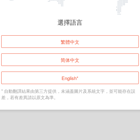
頁面無法顯示
選擇語言
發生錯誤！請登入並再試一次或回到主頁。
繁體中文
登入
简体中文
返回首頁
English*
* 自動翻譯結果由第三方提供，未涵蓋圖片及系統文字，並可能存在誤
差，若有差異請以原文為準。