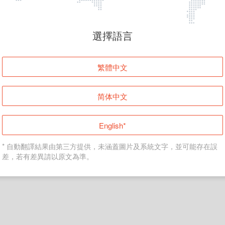
頁面無法顯示
選擇語言
發生錯誤！請登入並再試一次或回到主頁。
繁體中文
登入
简体中文
返回首頁
English*
* 自動翻譯結果由第三方提供，未涵蓋圖片及系統文字，並可能存在誤
差，若有差異請以原文為準。