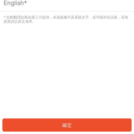
English*
發生錯誤！請登入並再試一次或回到主
頁。
* 自動翻譯結果由第三方提供，未涵蓋圖片及系統文字，並可能存在誤差，若有
差異請以原文為準。
登入
返回首頁
確定
ID: 6506c54a57c-e103-43cf-b7af-58e2728a2065