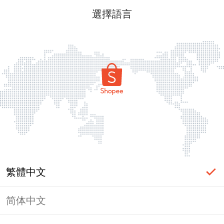
選擇語言
繁體中文
简体中文
頁面無法顯示