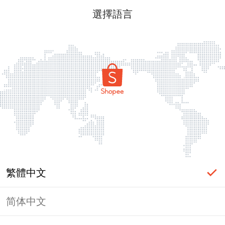
選擇語言
繁體中文
简体中文
頁面無法顯示