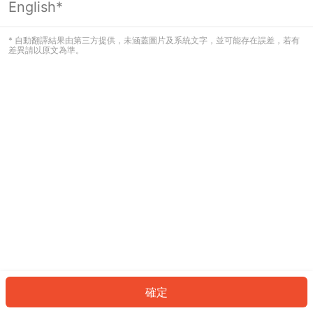
English*
發生錯誤！請登入並再試一次或回到主
頁。
* 自動翻譯結果由第三方提供，未涵蓋圖片及系統文字，並可能存在誤差，若有
差異請以原文為準。
登入
返回首頁
確定
ID: 5633187333c-037f-4193-a82d-51a741e215e3