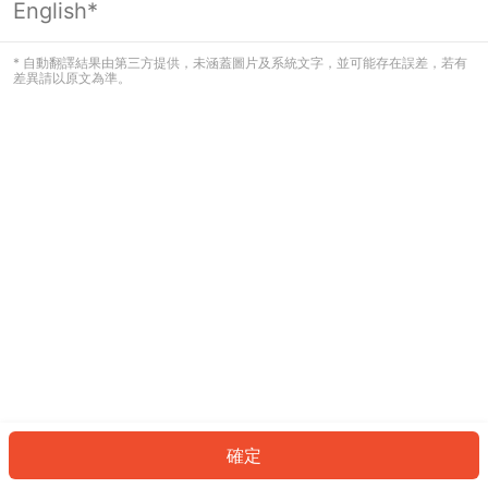
English*
發生錯誤！請登入並再試一次或回到主
頁。
* 自動翻譯結果由第三方提供，未涵蓋圖片及系統文字，並可能存在誤差，若有
差異請以原文為準。
登入
返回首頁
確定
ID: 8688dbe622e-dd1e-4eb9-80e3-2240b7f8d477