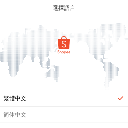
選擇語言
繁體中文
简体中文
頁面無法顯示