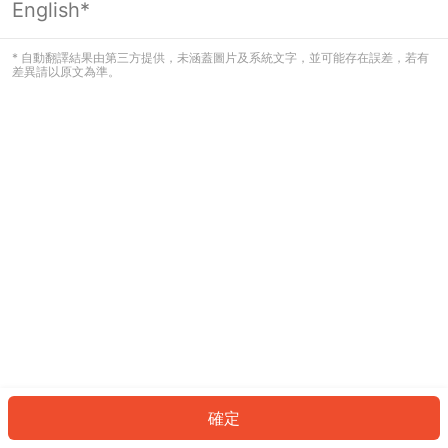
English*
發生錯誤！請登入並再試一次或回到主
頁。
* 自動翻譯結果由第三方提供，未涵蓋圖片及系統文字，並可能存在誤差，若有
差異請以原文為準。
登入
返回首頁
確定
ID: 975dd0a864e-b153-43a6-82e9-3ded0b2436dd