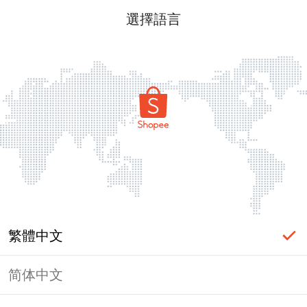
選擇語言
繁體中文
简体中文
頁面無法顯示