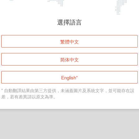
頁面無法顯示
選擇語言
發生錯誤！請登入並再試一次或回到主頁。
繁體中文
登入
简体中文
返回首頁
English*
* 自動翻譯結果由第三方提供，未涵蓋圖片及系統文字，並可能存在誤
差，若有差異請以原文為準。