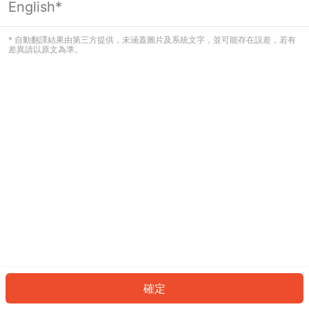
English*
發生錯誤！請登入並再試一次或回到主
頁。
* 自動翻譯結果由第三方提供，未涵蓋圖片及系統文字，並可能存在誤差，若有
差異請以原文為準。
登入
返回首頁
確定
ID: 838b48af257-ea23-41c7-859b-6a4903e59778