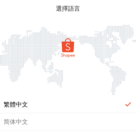
選擇語言
繁體中文
简体中文
頁面無法顯示