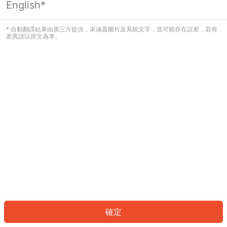
English*
發生錯誤！請登入並再試一次或回到主
頁。
* 自動翻譯結果由第三方提供，未涵蓋圖片及系統文字，並可能存在誤差，若有
差異請以原文為準。
登入
返回首頁
確定
ID: 964c6af89e2-e8c1-4c47-802c-70bdc89fd9b1