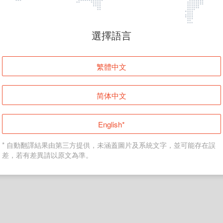
頁面無法顯示
選擇語言
發生錯誤！請登入並再試一次或回到主頁。
繁體中文
登入
简体中文
返回首頁
English*
* 自動翻譯結果由第三方提供，未涵蓋圖片及系統文字，並可能存在誤
差，若有差異請以原文為準。