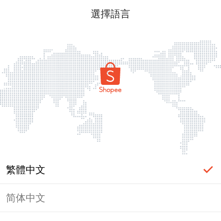
選擇語言
繁體中文
简体中文
頁面無法顯示