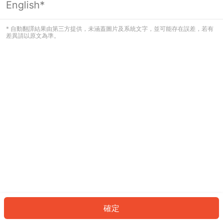
English*
發生錯誤！請登入並再試一次或回到主
頁。
* 自動翻譯結果由第三方提供，未涵蓋圖片及系統文字，並可能存在誤差，若有
差異請以原文為準。
登入
返回首頁
確定
ID: 25573e79739-9952-401e-9c5f-f0d85a8d9552