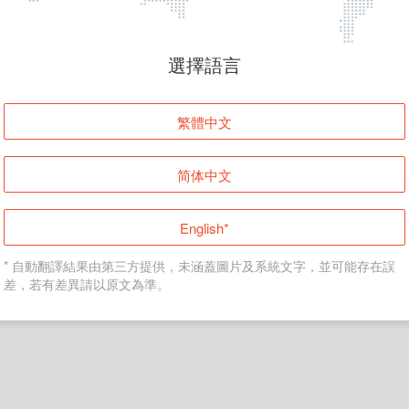
頁面無法顯示
選擇語言
發生錯誤！請登入並再試一次或回到主頁。
繁體中文
登入
简体中文
返回首頁
English*
* 自動翻譯結果由第三方提供，未涵蓋圖片及系統文字，並可能存在誤
差，若有差異請以原文為準。