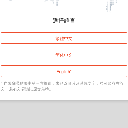
頁面無法顯示
選擇語言
發生錯誤！請登入並再試一次或回到主頁。
繁體中文
登入
简体中文
返回首頁
English*
* 自動翻譯結果由第三方提供，未涵蓋圖片及系統文字，並可能存在誤
差，若有差異請以原文為準。