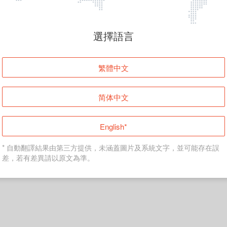
頁面無法顯示
選擇語言
發生錯誤！請登入並再試一次或回到主頁。
繁體中文
登入
简体中文
返回首頁
English*
* 自動翻譯結果由第三方提供，未涵蓋圖片及系統文字，並可能存在誤
差，若有差異請以原文為準。