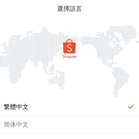
選擇語言
繁體中文
简体中文
頁面無法顯示