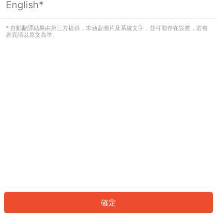
English*
發生錯誤！請登入並再試一次或回到主
頁。
* 自動翻譯結果由第三方提供，未涵蓋圖片及系統文字，並可能存在誤差，若有
差異請以原文為準。
登入
返回首頁
確定
ID: 581584c0a07-4fc9-4329-a05e-61eeff75dc58