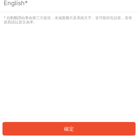
English*
發生錯誤！請登入並再試一次或回到主
頁。
* 自動翻譯結果由第三方提供，未涵蓋圖片及系統文字，並可能存在誤差，若有
差異請以原文為準。
登入
返回首頁
確定
ID: 20944ce7346-56b6-43bb-ba9f-3ff06c59744e