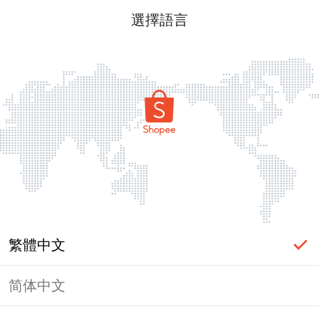
選擇語言
繁體中文
简体中文
頁面無法顯示