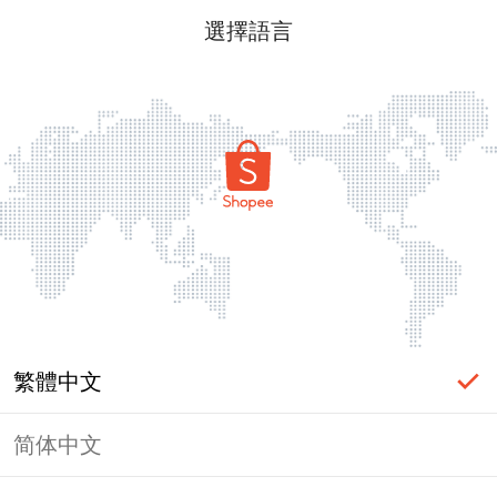
選擇語言
繁體中文
简体中文
頁面無法顯示