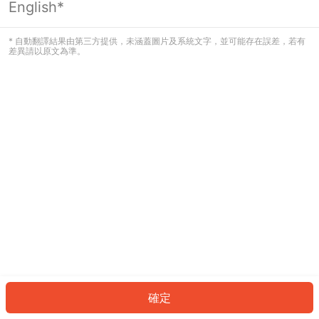
English*
發生錯誤！請登入並再試一次或回到主
頁。
* 自動翻譯結果由第三方提供，未涵蓋圖片及系統文字，並可能存在誤差，若有
差異請以原文為準。
登入
返回首頁
確定
ID: 57234314978-f960-4054-814d-4a685cbfb26f