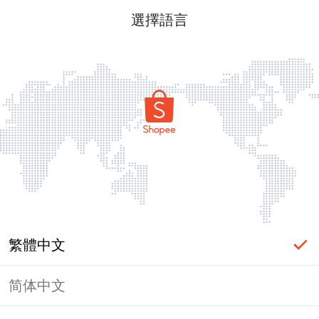
選擇語言
繁體中文
简体中文
頁面無法顯示