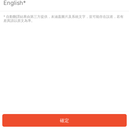
English*
發生錯誤！請登入並再試一次或回到主
頁。
* 自動翻譯結果由第三方提供，未涵蓋圖片及系統文字，並可能存在誤差，若有
差異請以原文為準。
登入
返回首頁
確定
ID: 227d1f96f9e-6c63-4af3-ac2b-ea61205c20d7