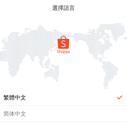
選擇語言
繁體中文
简体中文
頁面無法顯示