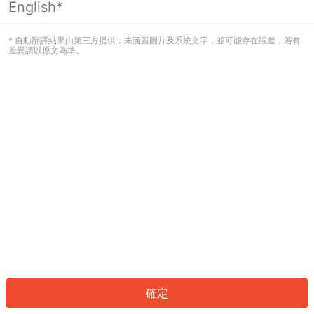
English*
發生錯誤！請登入並再試一次或回到主
頁。
* 自動翻譯結果由第三方提供，未涵蓋圖片及系統文字，並可能存在誤差，若有
差異請以原文為準。
登入
返回首頁
確定
ID: 325e6eafa67-9cb0-4e66-b6ee-2bfb6f96fe9a