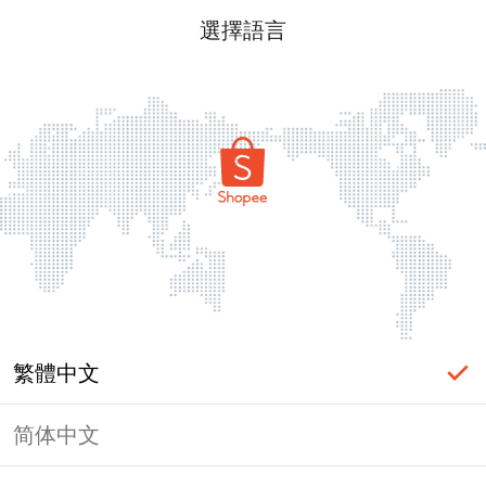
選擇語言
繁體中文
简体中文
頁面無法顯示