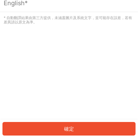
English*
發生錯誤！請登入並再試一次或回到主
頁。
* 自動翻譯結果由第三方提供，未涵蓋圖片及系統文字，並可能存在誤差，若有
差異請以原文為準。
登入
返回首頁
確定
ID: 72aa17599e-faf5-4fab-9c08-b696ee6aa5b8