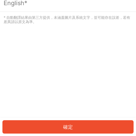
English*
發生錯誤！請登入並再試一次或回到主
頁。
* 自動翻譯結果由第三方提供，未涵蓋圖片及系統文字，並可能存在誤差，若有
差異請以原文為準。
登入
返回首頁
確定
ID: 1199e7f4172-f726-4b0d-84e6-a346d99e6dad