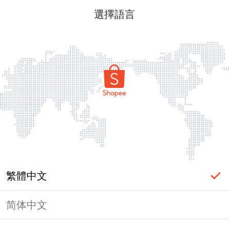
選擇語言
繁體中文
简体中文
頁面無法顯示