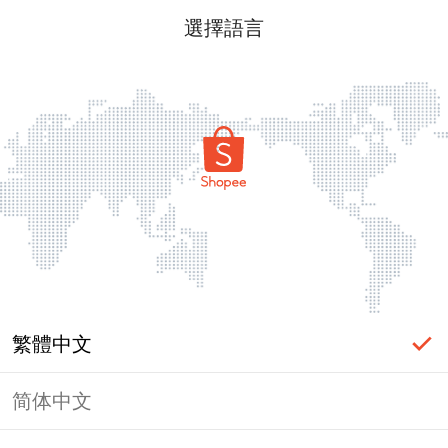
選擇語言
繁體中文
简体中文
頁面無法顯示