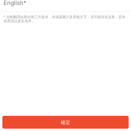
English*
發生錯誤！請登入並再試一次或回到主
頁。
* 自動翻譯結果由第三方提供，未涵蓋圖片及系統文字，並可能存在誤差，若有
差異請以原文為準。
登入
返回首頁
確定
ID: 93594525df2-2bad-4188-90a5-c8375549e0f7