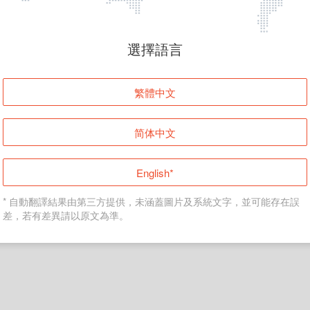
頁面無法顯示
選擇語言
發生錯誤！請登入並再試一次或回到主頁。
繁體中文
登入
简体中文
返回首頁
English*
* 自動翻譯結果由第三方提供，未涵蓋圖片及系統文字，並可能存在誤
差，若有差異請以原文為準。