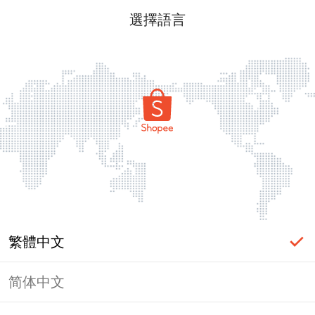
選擇語言
繁體中文
简体中文
頁面無法顯示