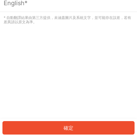
English*
發生錯誤！請登入並再試一次或回到主
頁。
* 自動翻譯結果由第三方提供，未涵蓋圖片及系統文字，並可能存在誤差，若有
差異請以原文為準。
登入
返回首頁
確定
ID: 84070c3da2b-8f41-40fa-9e5d-3d556e524338