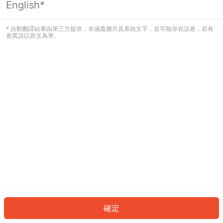
English*
發生錯誤！請登入並再試一次或回到主
頁。
* 自動翻譯結果由第三方提供，未涵蓋圖片及系統文字，並可能存在誤差，若有
差異請以原文為準。
登入
返回首頁
確定
ID: 325bbcd0f7d-099c-4400-b203-d39f7f86bd73