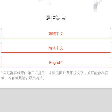
頁面無法顯示
選擇語言
發生錯誤！請登入並再試一次或回到主頁。
繁體中文
登入
简体中文
返回首頁
English*
* 自動翻譯結果由第三方提供，未涵蓋圖片及系統文字，並可能存在誤
差，若有差異請以原文為準。