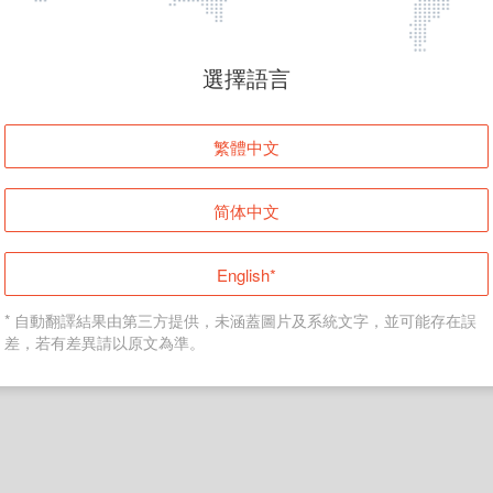
頁面無法顯示
選擇語言
發生錯誤！請登入並再試一次或回到主頁。
繁體中文
登入
简体中文
返回首頁
English*
* 自動翻譯結果由第三方提供，未涵蓋圖片及系統文字，並可能存在誤
差，若有差異請以原文為準。