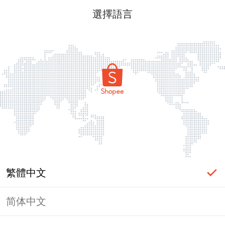
選擇語言
繁體中文
简体中文
頁面無法顯示