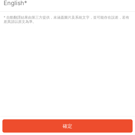
English*
發生錯誤！請登入並再試一次或回到主
頁。
* 自動翻譯結果由第三方提供，未涵蓋圖片及系統文字，並可能存在誤差，若有
差異請以原文為準。
登入
返回首頁
確定
ID: 5257378d725-59b2-42de-a854-b65b586755c6