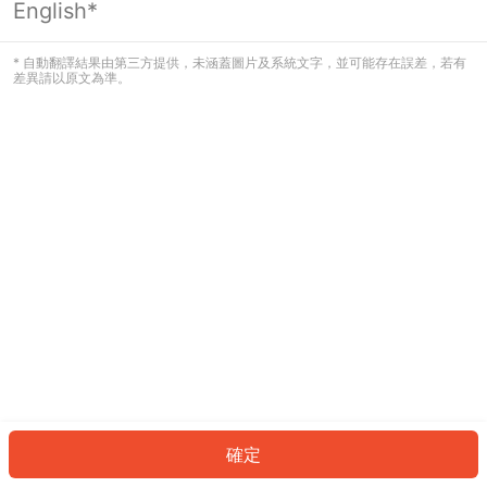
English*
發生錯誤！請登入並再試一次或回到主
頁。
* 自動翻譯結果由第三方提供，未涵蓋圖片及系統文字，並可能存在誤差，若有
差異請以原文為準。
登入
返回首頁
確定
ID: 2ffac7bf3-1bbf-4567-b27d-229ea9159764