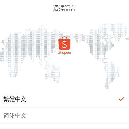
選擇語言
繁體中文
简体中文
頁面無法顯示