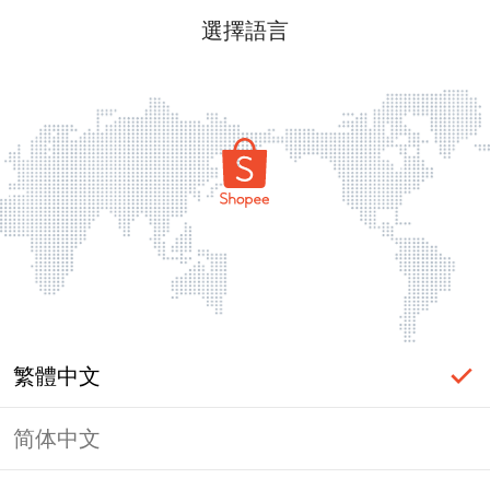
選擇語言
繁體中文
简体中文
頁面無法顯示