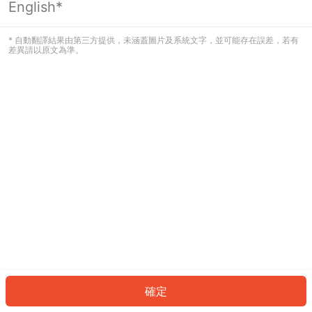
English*
發生錯誤！請登入並再試一次或回到主
頁。
* 自動翻譯結果由第三方提供，未涵蓋圖片及系統文字，並可能存在誤差，若有
差異請以原文為準。
登入
返回首頁
確定
ID: 595cc810f2e-27c0-495c-ac44-3bf68ca3a509