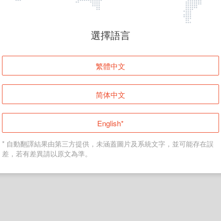
頁面無法顯示
選擇語言
發生錯誤！請登入並再試一次或回到主頁。
繁體中文
登入
简体中文
返回首頁
English*
* 自動翻譯結果由第三方提供，未涵蓋圖片及系統文字，並可能存在誤
差，若有差異請以原文為準。