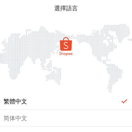
選擇語言
繁體中文
简体中文
頁面無法顯示