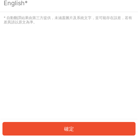
English*
發生錯誤！請登入並再試一次或回到主
頁。
* 自動翻譯結果由第三方提供，未涵蓋圖片及系統文字，並可能存在誤差，若有
差異請以原文為準。
登入
返回首頁
確定
ID: 6584eea46d9-1a41-4bd0-bce9-a8016c6bbda1