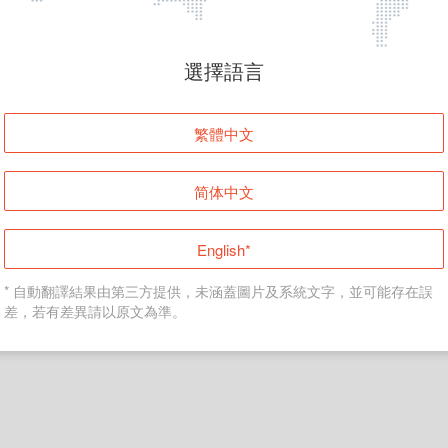
頁面無法顯示
選擇語言
發生錯誤！請登入並再試一次或回到主頁。
繁體中文
登入
简体中文
返回首頁
English*
* 自動翻譯結果由第三方提供，未涵蓋圖片及系統文字，並可能存在誤
差，若有差異請以原文為準。