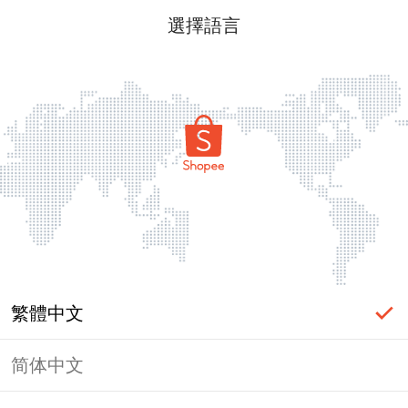
選擇語言
繁體中文
简体中文
頁面無法顯示