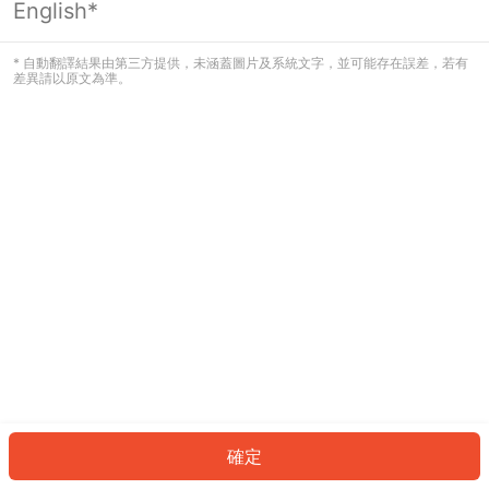
English*
發生錯誤！請登入並再試一次或回到主
頁。
* 自動翻譯結果由第三方提供，未涵蓋圖片及系統文字，並可能存在誤差，若有
差異請以原文為準。
登入
返回首頁
確定
ID: 6303a4e3690-fc1e-4f04-8c5e-6ef4e09db9f5