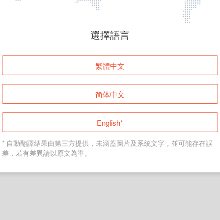
頁面無法顯示
選擇語言
發生錯誤！請登入並再試一次或回到主頁。
繁體中文
登入
简体中文
返回首頁
English*
* 自動翻譯結果由第三方提供，未涵蓋圖片及系統文字，並可能存在誤
差，若有差異請以原文為準。