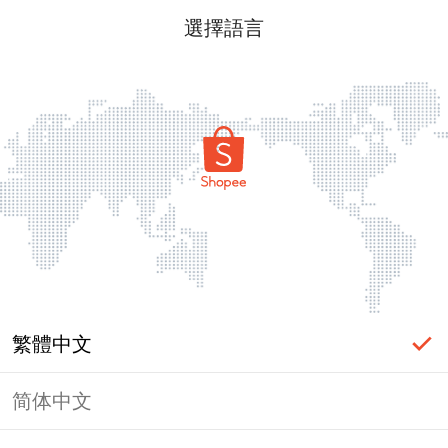
選擇語言
篩選
綜合排名
最新
月銷熱賣
價格
讀取中
繁體中文
简体中文