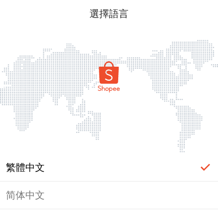
選擇語言
繁體中文
简体中文
頁面無法顯示