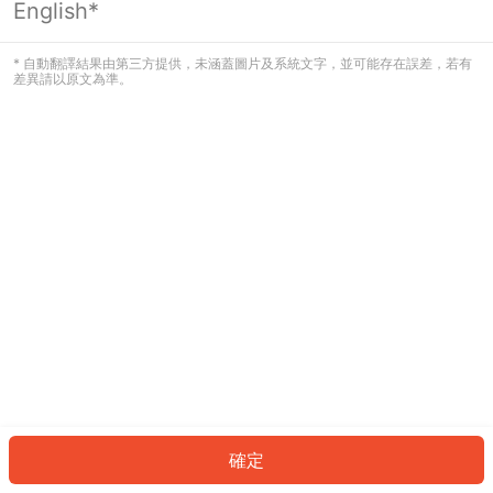
English*
發生錯誤！請登入並再試一次或回到主
頁。
* 自動翻譯結果由第三方提供，未涵蓋圖片及系統文字，並可能存在誤差，若有
差異請以原文為準。
登入
返回首頁
確定
ID: 61334e69132-727f-48b0-91ab-1e9ad929ddfe