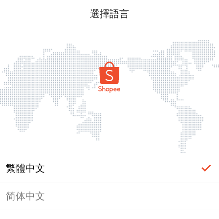
選擇語言
繁體中文
简体中文
頁面無法顯示