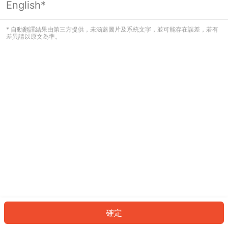
English*
發生錯誤！請登入並再試一次或回到主
頁。
* 自動翻譯結果由第三方提供，未涵蓋圖片及系統文字，並可能存在誤差，若有
差異請以原文為準。
登入
返回首頁
確定
ID: 859a2c61730-5456-4485-9a84-206d342637d4