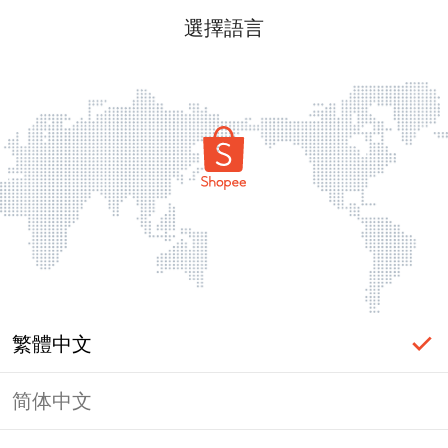
選擇語言
繁體中文
简体中文
頁面無法顯示