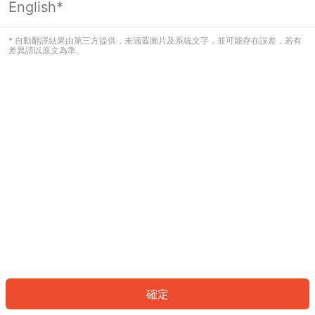
English*
發生錯誤！請登入並再試一次或回到主
頁。
* 自動翻譯結果由第三方提供，未涵蓋圖片及系統文字，並可能存在誤差，若有
差異請以原文為準。
登入
返回首頁
確定
ID: 28858fcc5c5-0155-4145-9aa5-7c59c3983f85