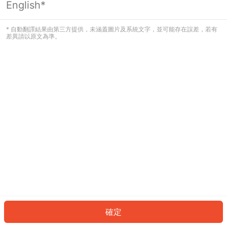
English*
發生錯誤！請登入並再試一次或回到主
頁。
* 自動翻譯結果由第三方提供，未涵蓋圖片及系統文字，並可能存在誤差，若有
差異請以原文為準。
登入
返回首頁
確定
ID: 475bfa911fb-7cb9-4cc0-b59b-f50dd37bb12b