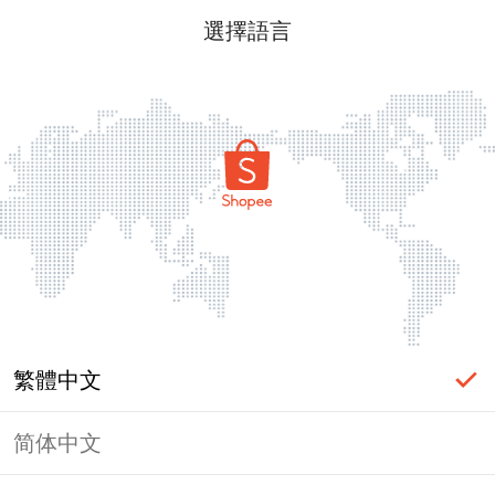
選擇語言
繁體中文
简体中文
頁面無法顯示