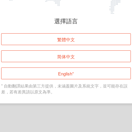
頁面無法顯示
選擇語言
發生錯誤！請登入並再試一次或回到主頁。
繁體中文
登入
简体中文
返回首頁
English*
* 自動翻譯結果由第三方提供，未涵蓋圖片及系統文字，並可能存在誤
差，若有差異請以原文為準。