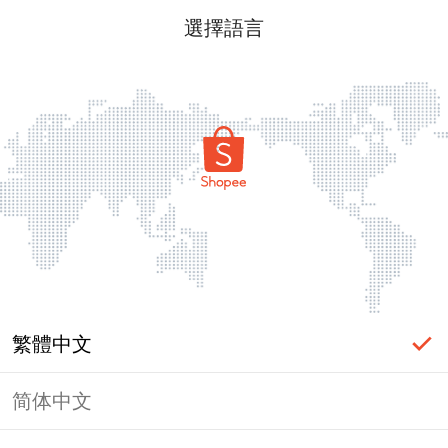
選擇語言
繁體中文
简体中文
頁面無法顯示