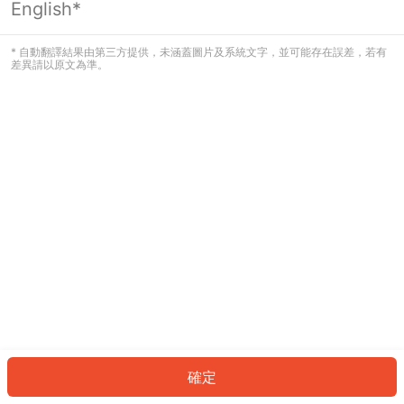
English*
發生錯誤！請登入並再試一次或回到主
頁。
* 自動翻譯結果由第三方提供，未涵蓋圖片及系統文字，並可能存在誤差，若有
差異請以原文為準。
登入
返回首頁
確定
ID: 8860b97dcf6-874e-4fff-af9b-2ae06cd66e5b