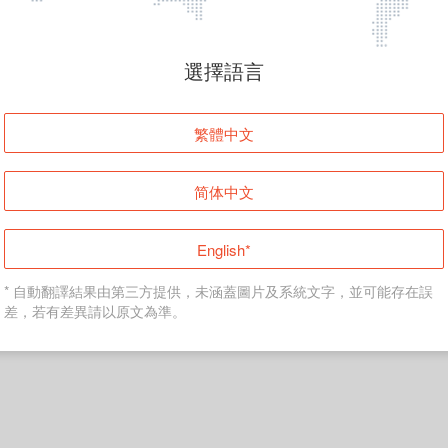
頁面無法顯示
選擇語言
發生錯誤！請登入並再試一次或回到主頁。
繁體中文
登入
简体中文
返回首頁
English*
* 自動翻譯結果由第三方提供，未涵蓋圖片及系統文字，並可能存在誤
差，若有差異請以原文為準。